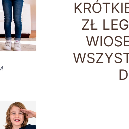
KRÓTKIE
ZŁ LE
WIOSE
WSZYST
D