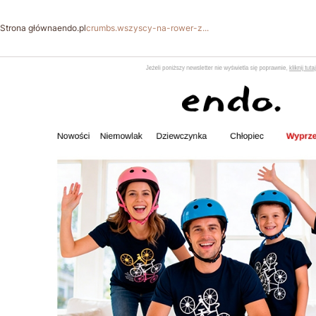
Strona główna
endo.pl
crumbs.wszyscy-na-rower-z...