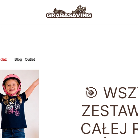
🎯 WS
ZESTAW
CAŁEJ R